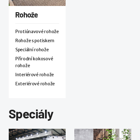
Rohože
Protiúnavové rohože
Rohože s potiskem
Speciální rohože
Přírodní kokosové
rohože
Interiérové rohože
Exteriérové rohože
Speciály