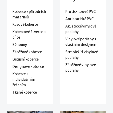
Koberce z přírodních
Protiskluzové PVC
materiálů
Antistatické PVC
Kusové koberce
Akustické vinylové
Kobercové čtverce a
podlahy
dílce
Vinylové podlahy s
Běhouny
vlastním designem
Zátěžové koberce
Samoležící vinylové
podlahy
Luxusní koberce
Zátěžové vinylové
Designové koberce
podlahy
Koberce s
individuálním
řešením
Tkané koberce