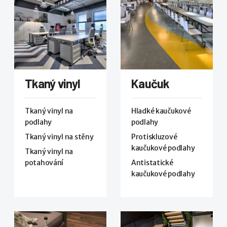
Tkaný vinyl
Kaučuk
Tkaný vinyl na
Hladké kaučukové
podlahy
podlahy
Tkaný vinyl na stěny
Protiskluzové
kaučukové podlahy
Tkaný vinyl na
potahování
Antistatické
kaučukové podlahy