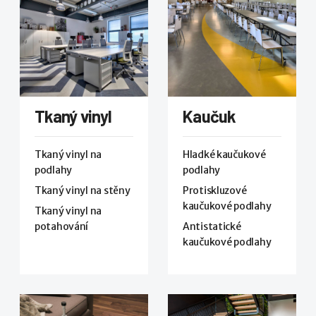
Tkaný vinyl
Kaučuk
Tkaný vinyl na
Hladké kaučukové
podlahy
podlahy
Tkaný vinyl na stěny
Protiskluzové
kaučukové podlahy
Tkaný vinyl na
potahování
Antistatické
kaučukové podlahy