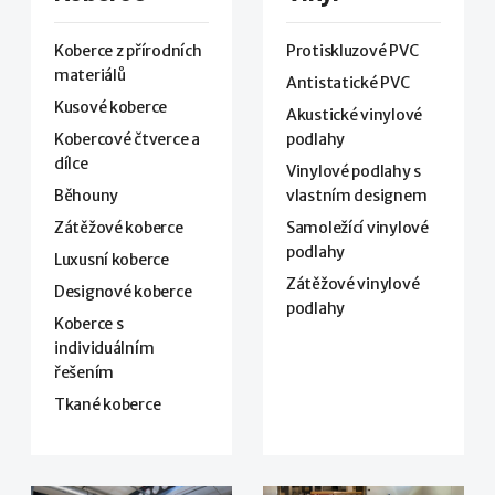
Koberce z přírodních
Protiskluzové PVC
materiálů
Antistatické PVC
Kusové koberce
Akustické vinylové
Kobercové čtverce a
podlahy
dílce
Vinylové podlahy s
Běhouny
vlastním designem
Zátěžové koberce
Samoležící vinylové
podlahy
Luxusní koberce
Zátěžové vinylové
Designové koberce
podlahy
Koberce s
individuálním
řešením
Tkané koberce