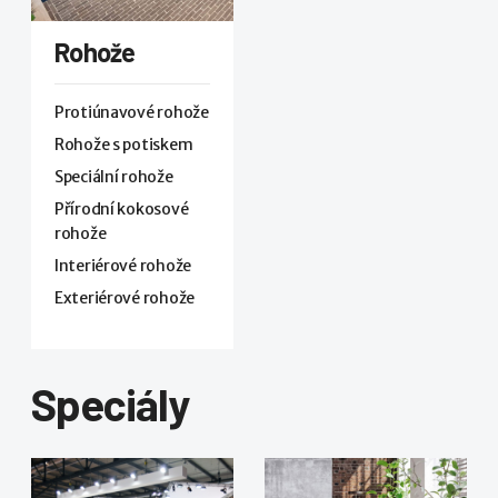
Rohože
Protiúnavové rohože
Rohože s potiskem
Speciální rohože
Přírodní kokosové
rohože
Interiérové rohože
Exteriérové rohože
Speciály