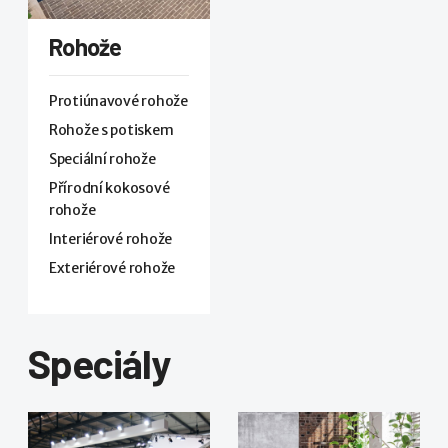
Rohože
Protiúnavové rohože
Rohože s potiskem
Speciální rohože
Přírodní kokosové
rohože
Interiérové rohože
Exteriérové rohože
Speciály