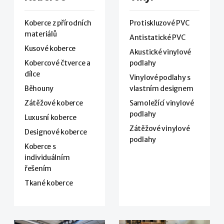
Koberce z přírodních
Protiskluzové PVC
materiálů
Antistatické PVC
Kusové koberce
Akustické vinylové
Kobercové čtverce a
podlahy
dílce
Vinylové podlahy s
Běhouny
vlastním designem
Zátěžové koberce
Samoležící vinylové
podlahy
Luxusní koberce
Zátěžové vinylové
Designové koberce
podlahy
Koberce s
individuálním
řešením
Tkané koberce