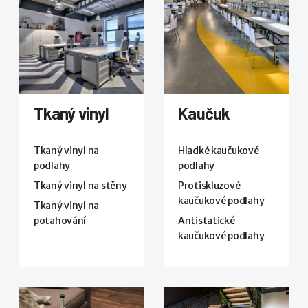
Tkaný vinyl
Kaučuk
Tkaný vinyl na
Hladké kaučukové
podlahy
podlahy
Tkaný vinyl na stěny
Protiskluzové
kaučukové podlahy
Tkaný vinyl na
potahování
Antistatické
kaučukové podlahy