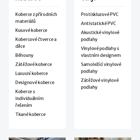
Koberce z přírodních
Protiskluzové PVC
materiálů
Antistatické PVC
Kusové koberce
Akustické vinylové
Kobercové čtverce a
podlahy
dílce
Vinylové podlahy s
Běhouny
vlastním designem
Zátěžové koberce
Samoležící vinylové
podlahy
Luxusní koberce
Zátěžové vinylové
Designové koberce
podlahy
Koberce s
individuálním
řešením
Tkané koberce