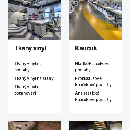
Tkaný vinyl
Kaučuk
Tkaný vinyl na
Hladké kaučukové
podlahy
podlahy
Tkaný vinyl na stěny
Protiskluzové
kaučukové podlahy
Tkaný vinyl na
potahování
Antistatické
kaučukové podlahy