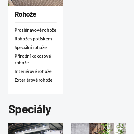
Rohože
Protiúnavové rohože
Rohože s potiskem
Speciální rohože
Přírodní kokosové
rohože
Interiérové rohože
Exteriérové rohože
Speciály