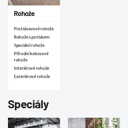
Rohože
Protiúnavové rohože
Rohože s potiskem
Speciální rohože
Přírodní kokosové
rohože
Interiérové rohože
Exteriérové rohože
Speciály