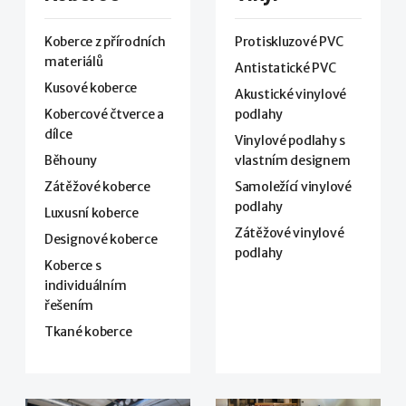
Koberce z přírodních
Protiskluzové PVC
materiálů
Antistatické PVC
Kusové koberce
Akustické vinylové
Kobercové čtverce a
podlahy
dílce
Vinylové podlahy s
Běhouny
vlastním designem
Zátěžové koberce
Samoležící vinylové
podlahy
Luxusní koberce
Zátěžové vinylové
Designové koberce
podlahy
Koberce s
individuálním
řešením
Tkané koberce