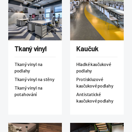
Tkaný vinyl
Kaučuk
Tkaný vinyl na
Hladké kaučukové
podlahy
podlahy
Tkaný vinyl na stěny
Protiskluzové
kaučukové podlahy
Tkaný vinyl na
potahování
Antistatické
kaučukové podlahy