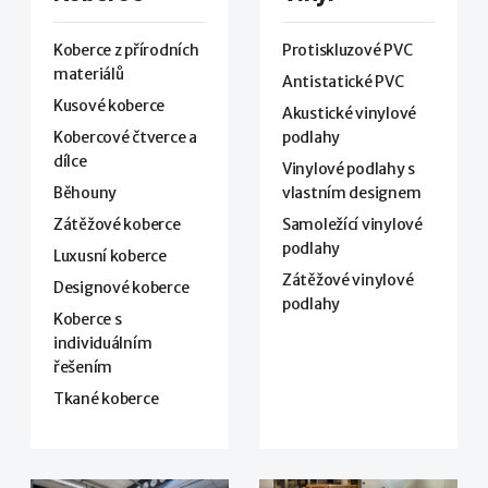
Koberce z přírodních
Protiskluzové PVC
materiálů
Antistatické PVC
Kusové koberce
Akustické vinylové
Kobercové čtverce a
podlahy
dílce
Vinylové podlahy s
Běhouny
vlastním designem
Zátěžové koberce
Samoležící vinylové
podlahy
Luxusní koberce
Zátěžové vinylové
Designové koberce
podlahy
Koberce s
individuálním
řešením
Tkané koberce