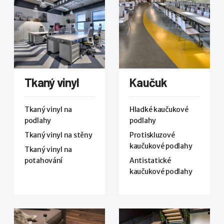
Tkaný vinyl
Kaučuk
Tkaný vinyl na
Hladké kaučukové
podlahy
podlahy
Tkaný vinyl na stěny
Protiskluzové
kaučukové podlahy
Tkaný vinyl na
potahování
Antistatické
kaučukové podlahy