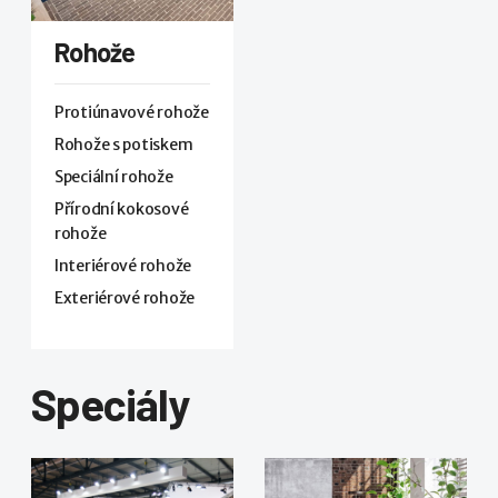
Rohože
Protiúnavové rohože
Rohože s potiskem
Speciální rohože
Přírodní kokosové
rohože
Interiérové rohože
Exteriérové rohože
Speciály