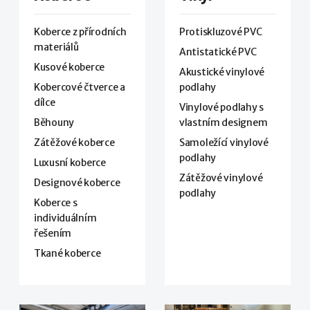
Koberce z přírodních
Protiskluzové PVC
materiálů
Antistatické PVC
Kusové koberce
Akustické vinylové
Kobercové čtverce a
podlahy
dílce
Vinylové podlahy s
Běhouny
vlastním designem
Zátěžové koberce
Samoležící vinylové
podlahy
Luxusní koberce
Zátěžové vinylové
Designové koberce
podlahy
Koberce s
individuálním
řešením
Tkané koberce