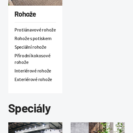
Rohože
Protiúnavové rohože
Rohože s potiskem
Speciální rohože
Přírodní kokosové
rohože
Interiérové rohože
Exteriérové rohože
Speciály