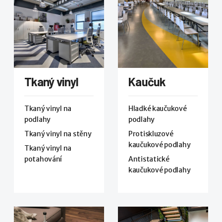
Tkaný vinyl
Kaučuk
Tkaný vinyl na
Hladké kaučukové
podlahy
podlahy
Tkaný vinyl na stěny
Protiskluzové
kaučukové podlahy
Tkaný vinyl na
potahování
Antistatické
kaučukové podlahy