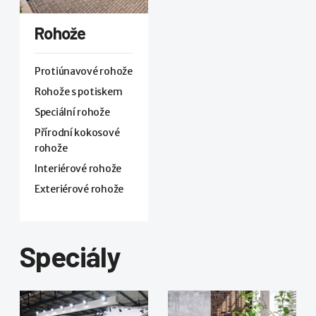
Rohože
Protiúnavové rohože
Rohože s potiskem
Speciální rohože
Přírodní kokosové
rohože
Interiérové rohože
Exteriérové rohože
Speciály