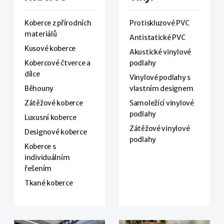
Koberce z přírodních
Protiskluzové PVC
materiálů
Antistatické PVC
Kusové koberce
Akustické vinylové
Kobercové čtverce a
podlahy
dílce
Vinylové podlahy s
Běhouny
vlastním designem
Zátěžové koberce
Samoležící vinylové
podlahy
Luxusní koberce
Zátěžové vinylové
Designové koberce
podlahy
Koberce s
individuálním
řešením
Tkané koberce