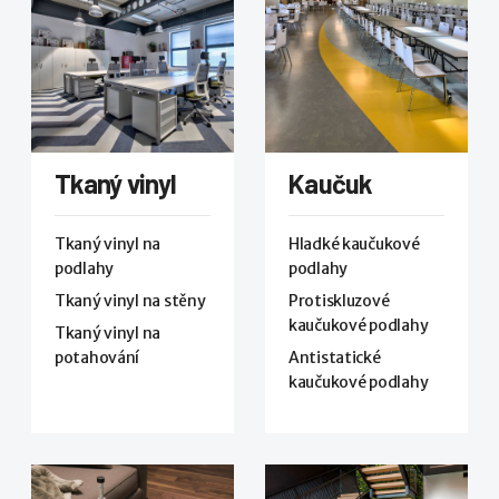
Tkaný vinyl
Kaučuk
Tkaný vinyl na
Hladké kaučukové
podlahy
podlahy
Tkaný vinyl na stěny
Protiskluzové
kaučukové podlahy
Tkaný vinyl na
potahování
Antistatické
kaučukové podlahy