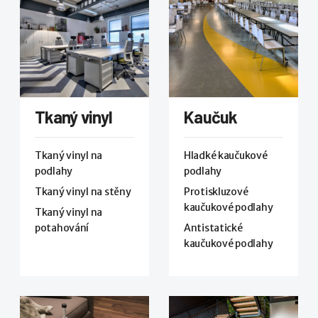
Tkaný vinyl
Kaučuk
Tkaný vinyl na
Hladké kaučukové
podlahy
podlahy
Tkaný vinyl na stěny
Protiskluzové
kaučukové podlahy
Tkaný vinyl na
potahování
Antistatické
kaučukové podlahy