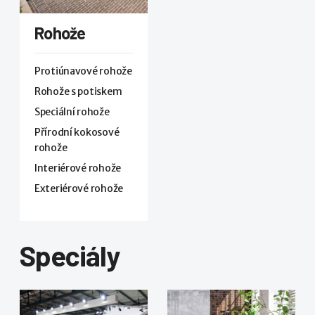
Rohože
Protiúnavové rohože
Rohože s potiskem
Speciální rohože
Přírodní kokosové
rohože
Interiérové rohože
Exteriérové rohože
Speciály