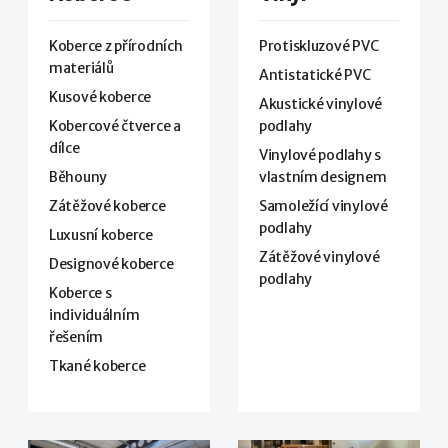
Koberce z přírodních
Protiskluzové PVC
materiálů
Antistatické PVC
Kusové koberce
Akustické vinylové
Kobercové čtverce a
podlahy
dílce
Vinylové podlahy s
Běhouny
vlastním designem
Zátěžové koberce
Samoležící vinylové
podlahy
Luxusní koberce
Zátěžové vinylové
Designové koberce
podlahy
Koberce s
individuálním
řešením
Tkané koberce