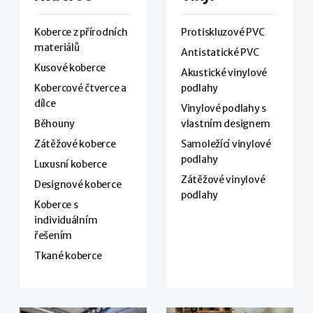
Koberce z přírodních
Protiskluzové PVC
materiálů
Antistatické PVC
Kusové koberce
Akustické vinylové
Kobercové čtverce a
podlahy
dílce
Vinylové podlahy s
Běhouny
vlastním designem
Zátěžové koberce
Samoležící vinylové
podlahy
Luxusní koberce
Zátěžové vinylové
Designové koberce
podlahy
Koberce s
individuálním
řešením
Tkané koberce