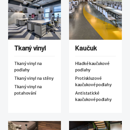
Tkaný vinyl
Kaučuk
Tkaný vinyl na
Hladké kaučukové
podlahy
podlahy
Tkaný vinyl na stěny
Protiskluzové
kaučukové podlahy
Tkaný vinyl na
potahování
Antistatické
kaučukové podlahy