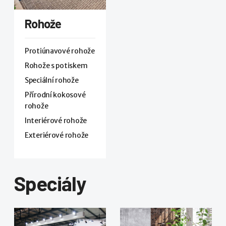
Rohože
Protiúnavové rohože
Rohože s potiskem
Speciální rohože
Přírodní kokosové
rohože
Interiérové rohože
Exteriérové rohože
Speciály