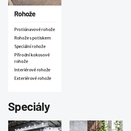
Rohože
Protiúnavové rohože
Rohože s potiskem
Speciální rohože
Přírodní kokosové
rohože
Interiérové rohože
Exteriérové rohože
Speciály