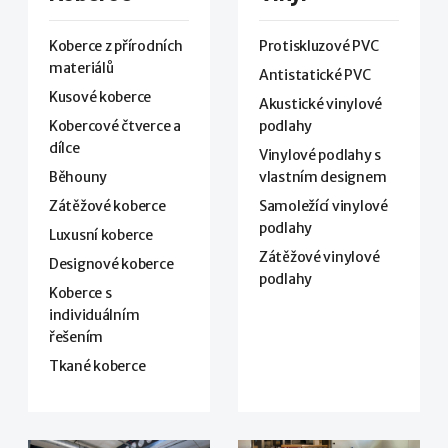
Koberce z přírodních
Protiskluzové PVC
materiálů
Antistatické PVC
Kusové koberce
Akustické vinylové
Kobercové čtverce a
podlahy
dílce
Vinylové podlahy s
Běhouny
vlastním designem
Zátěžové koberce
Samoležící vinylové
podlahy
Luxusní koberce
Zátěžové vinylové
Designové koberce
podlahy
Koberce s
individuálním
řešením
Tkané koberce