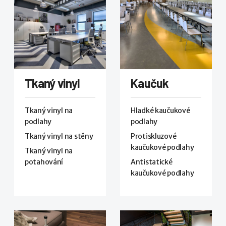
Tkaný vinyl
Kaučuk
Tkaný vinyl na
Hladké kaučukové
podlahy
podlahy
Tkaný vinyl na stěny
Protiskluzové
kaučukové podlahy
Tkaný vinyl na
potahování
Antistatické
kaučukové podlahy