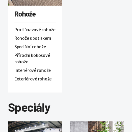
Rohože
Protiúnavové rohože
Rohože s potiskem
Speciální rohože
Přírodní kokosové
rohože
Interiérové rohože
Exteriérové rohože
Speciály