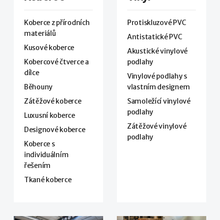
Koberce z přírodních
Protiskluzové PVC
materiálů
Antistatické PVC
Kusové koberce
Akustické vinylové
Kobercové čtverce a
podlahy
dílce
Vinylové podlahy s
Běhouny
vlastním designem
Zátěžové koberce
Samoležící vinylové
podlahy
Luxusní koberce
Zátěžové vinylové
Designové koberce
podlahy
Koberce s
individuálním
řešením
Tkané koberce