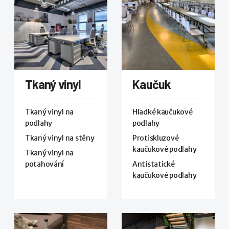
Tkaný vinyl
Kaučuk
Tkaný vinyl na
Hladké kaučukové
podlahy
podlahy
Tkaný vinyl na stěny
Protiskluzové
kaučukové podlahy
Tkaný vinyl na
potahování
Antistatické
kaučukové podlahy