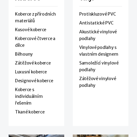
Koberce z přírodních
Protiskluzové PVC
materiálů
Antistatické PVC
Kusové koberce
Akustické vinylové
Kobercové čtverce a
podlahy
dílce
Vinylové podlahy s
Běhouny
vlastním designem
Zátěžové koberce
Samoležící vinylové
podlahy
Luxusní koberce
Zátěžové vinylové
Designové koberce
podlahy
Koberce s
individuálním
řešením
Tkané koberce