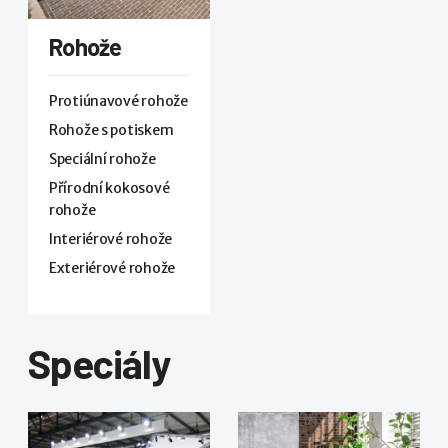
Rohože
Protiúnavové rohože
Rohože s potiskem
Speciální rohože
Přírodní kokosové
rohože
Interiérové rohože
Exteriérové rohože
Speciály