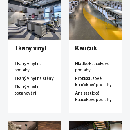
Tkaný vinyl
Kaučuk
Tkaný vinyl na
Hladké kaučukové
podlahy
podlahy
Tkaný vinyl na stěny
Protiskluzové
kaučukové podlahy
Tkaný vinyl na
potahování
Antistatické
kaučukové podlahy