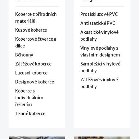
Koberce z přírodních
Protiskluzové PVC
materiálů
Antistatické PVC
Kusové koberce
Akustické vinylové
Kobercové čtverce a
podlahy
dílce
Vinylové podlahy s
Běhouny
vlastním designem
Zátěžové koberce
Samoležící vinylové
podlahy
Luxusní koberce
Zátěžové vinylové
Designové koberce
podlahy
Koberce s
individuálním
řešením
Tkané koberce