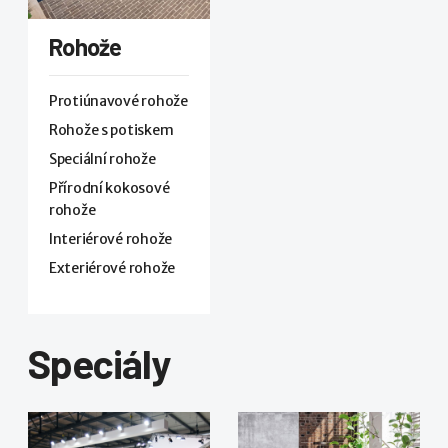
Rohože
Protiúnavové rohože
Rohože s potiskem
Speciální rohože
Přírodní kokosové
rohože
Interiérové rohože
Exteriérové rohože
Speciály