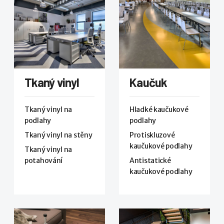
Tkaný vinyl
Kaučuk
Tkaný vinyl na
Hladké kaučukové
podlahy
podlahy
Tkaný vinyl na stěny
Protiskluzové
kaučukové podlahy
Tkaný vinyl na
potahování
Antistatické
kaučukové podlahy