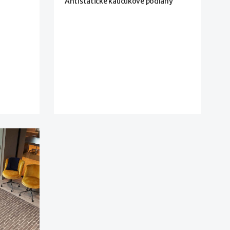
Antistatické kaučukové podlahy