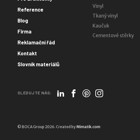
Vinyl
Reference
Tkaný vinyl
Blog
Kaučuk
Firma
Cementové stěrky
Reklamační řád
Kontakt
Slovník materiálů
SLEDUJTE NÁS:
© BOCA Group 2026. Created by
Mimatik.com