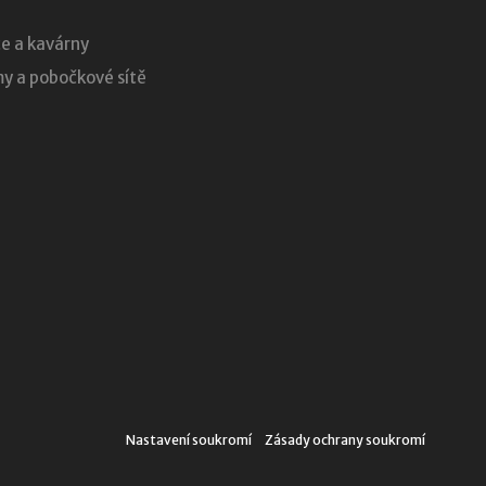
e a kavárny
 a pobočkové sítě
Nastavení soukromí
Zásady ochrany soukromí