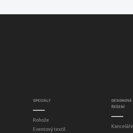
SPECIÁLY
DESIGNOVÁ
ŘEŠENÍ
Rohože
Kanceláře
Eventový textil