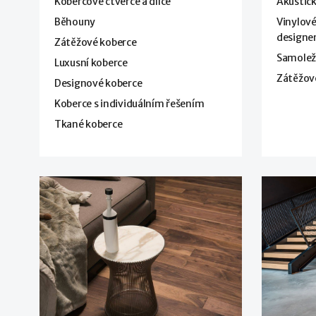
Kobercové čtverce a dílce
Akustick
Běhouny
Vinylové
design
Zátěžové koberce
Samoleží
Luxusní koberce
Zátěžov
Designové koberce
Koberce s individuálním řešením
Tkané koberce