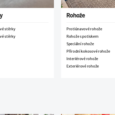
y
Rohože
vé stěrky
Protiúnavové rohože
vé stěrky
Rohože s potiskem
Speciální rohože
Přírodní kokosové rohože
Interiérové rohože
Exteriérové rohože