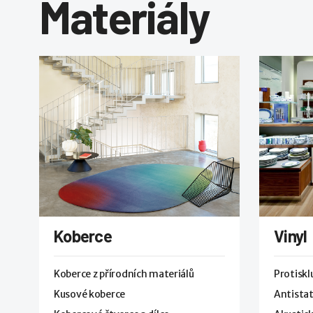
Materiály
Koberce
Vinyl
Koberce z přírodních materiálů
Protisk
Kusové koberce
Antistat