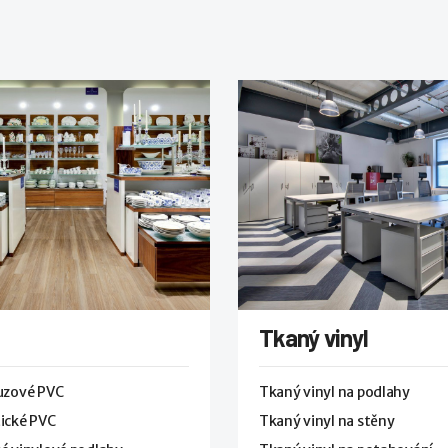
Tkaný vinyl
luzové PVC
Tkaný vinyl na podlahy
ické PVC
Tkaný vinyl na stěny