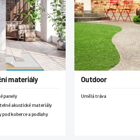
ní materiály
Outdoor
é panely
Umělá tráva
elné akustické materiály
 pod koberce a podlahy