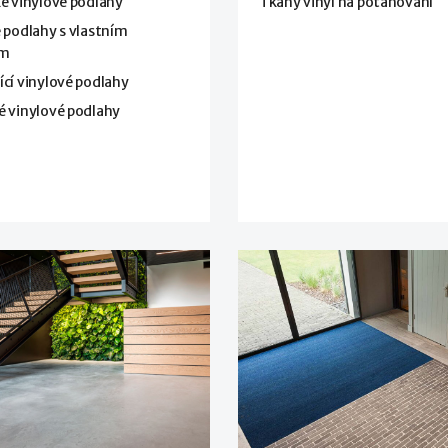
é vinylové podlahy
Tkaný vinyl na potahování
 podlahy s vlastním
em
cí vinylové podlahy
é vinylové podlahy