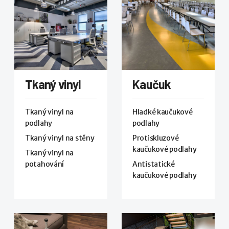
Tkaný vinyl
Kaučuk
Tkaný vinyl na
Hladké kaučukové
podlahy
podlahy
Tkaný vinyl na stěny
Protiskluzové
kaučukové podlahy
Tkaný vinyl na
potahování
Antistatické
kaučukové podlahy