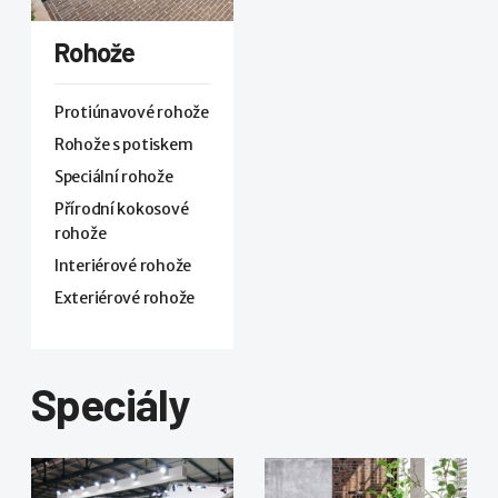
Rohože
Protiúnavové rohože
Rohože s potiskem
Speciální rohože
Přírodní kokosové
rohože
Interiérové rohože
Exteriérové rohože
Speciály