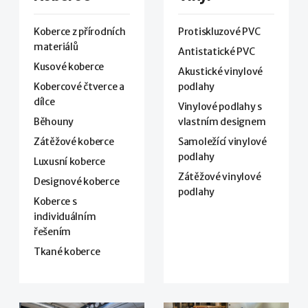
Koberce z přírodních
Protiskluzové PVC
materiálů
Antistatické PVC
Kusové koberce
Akustické vinylové
Kobercové čtverce a
podlahy
dílce
Vinylové podlahy s
Běhouny
vlastním designem
Zátěžové koberce
Samoležící vinylové
podlahy
Luxusní koberce
Zátěžové vinylové
Designové koberce
podlahy
Koberce s
individuálním
řešením
Tkané koberce