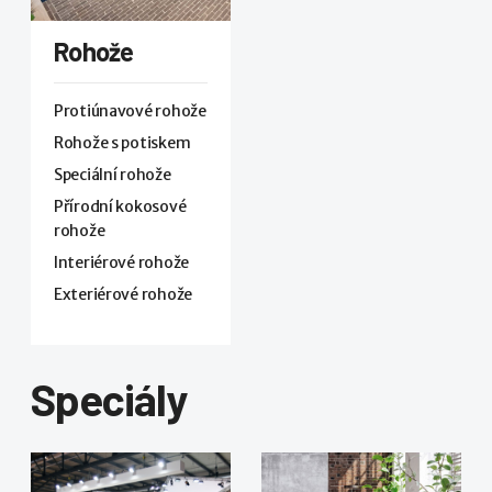
Rohože
Protiúnavové rohože
Rohože s potiskem
Speciální rohože
Přírodní kokosové
rohože
Interiérové rohože
Exteriérové rohože
Speciály