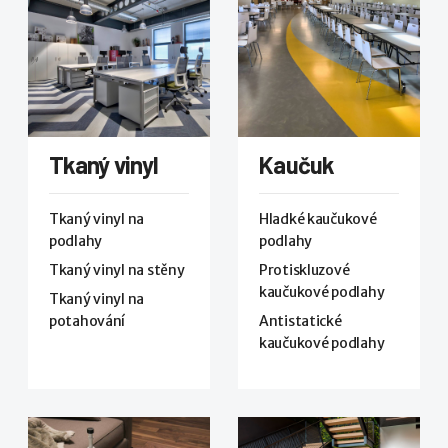
Tkaný vinyl
Kaučuk
Tkaný vinyl na
Hladké kaučukové
podlahy
podlahy
Tkaný vinyl na stěny
Protiskluzové
kaučukové podlahy
Tkaný vinyl na
potahování
Antistatické
kaučukové podlahy