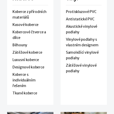
Koberce z přírodních
Protiskluzové PVC
materiálů
Antistatické PVC
Kusové koberce
Akustické vinylové
Kobercové čtverce a
podlahy
dílce
Vinylové podlahy s
Běhouny
vlastním designem
Zátěžové koberce
Samoležící vinylové
podlahy
Luxusní koberce
Zátěžové vinylové
Designové koberce
podlahy
Koberce s
individuálním
řešením
Tkané koberce