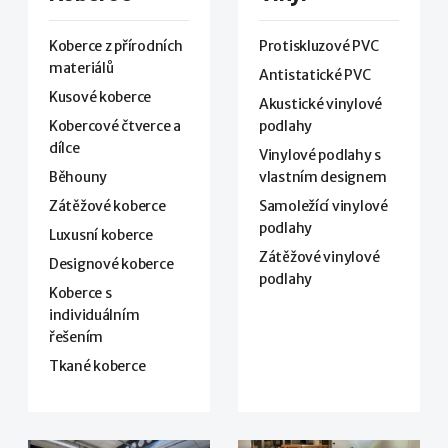
Koberce z přírodních
Protiskluzové PVC
materiálů
Antistatické PVC
Kusové koberce
Akustické vinylové
Kobercové čtverce a
podlahy
dílce
Vinylové podlahy s
Běhouny
vlastním designem
Zátěžové koberce
Samoležící vinylové
podlahy
Luxusní koberce
Zátěžové vinylové
Designové koberce
podlahy
Koberce s
individuálním
řešením
Tkané koberce