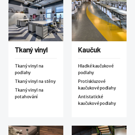
Tkaný vinyl
Kaučuk
Tkaný vinyl na
Hladké kaučukové
podlahy
podlahy
Tkaný vinyl na stěny
Protiskluzové
kaučukové podlahy
Tkaný vinyl na
potahování
Antistatické
kaučukové podlahy