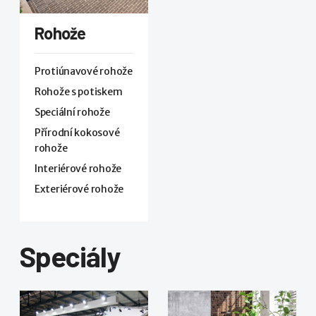
Rohože
Protiúnavové rohože
Rohože s potiskem
Speciální rohože
Přírodní kokosové
rohože
Interiérové rohože
Exteriérové rohože
Speciály