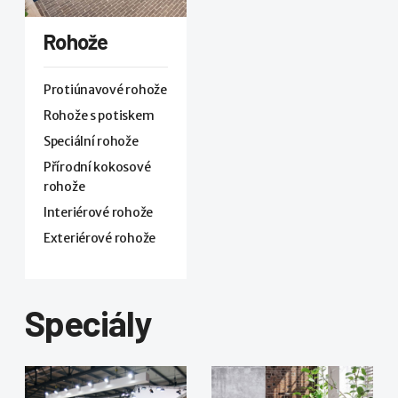
Rohože
Protiúnavové rohože
Rohože s potiskem
Speciální rohože
Přírodní kokosové
rohože
Interiérové rohože
Exteriérové rohože
Speciály