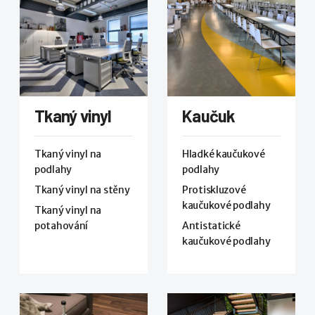
Tkaný vinyl
Kaučuk
Tkaný vinyl na
Hladké kaučukové
podlahy
podlahy
Tkaný vinyl na stěny
Protiskluzové
kaučukové podlahy
Tkaný vinyl na
potahování
Antistatické
kaučukové podlahy