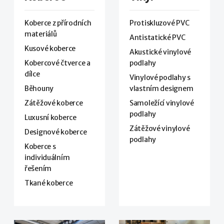
Koberce z přírodních
Protiskluzové PVC
materiálů
Antistatické PVC
Kusové koberce
Akustické vinylové
Kobercové čtverce a
podlahy
dílce
Vinylové podlahy s
Běhouny
vlastním designem
Zátěžové koberce
Samoležící vinylové
podlahy
Luxusní koberce
Zátěžové vinylové
Designové koberce
podlahy
Koberce s
individuálním
řešením
Tkané koberce