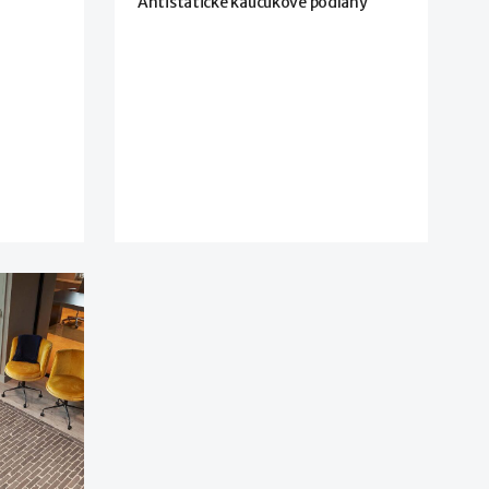
Antistatické kaučukové podlahy