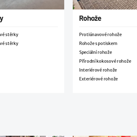
y
Rohože
vé stěrky
Protiúnavové rohože
vé stěrky
Rohože s potiskem
Speciální rohože
Přírodní kokosové rohože
Interiérové rohože
Exteriérové rohože