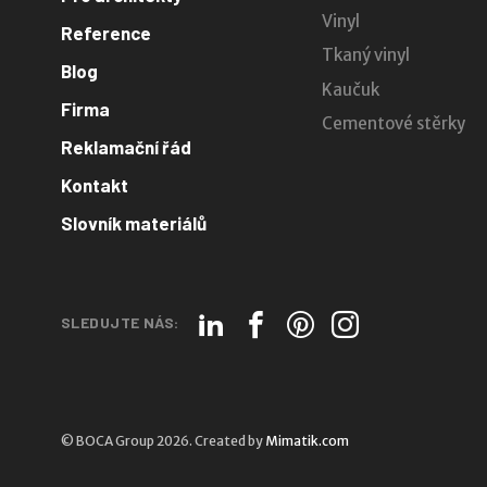
Vinyl
Reference
Tkaný vinyl
Blog
Kaučuk
Firma
Cementové stěrky
Reklamační řád
Kontakt
Slovník materiálů
SLEDUJTE NÁS:
© BOCA Group 2026. Created by
Mimatik.com