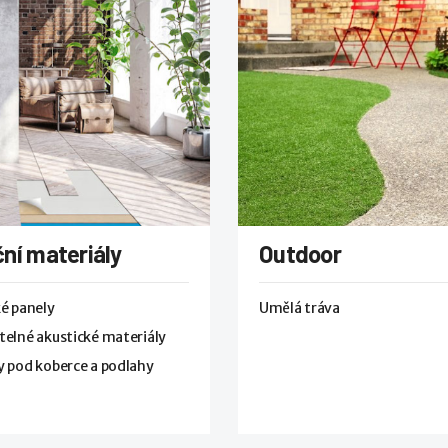
ní materiály
Outdoor
é panely
Umělá tráva
elné akustické materiály
 pod koberce a podlahy