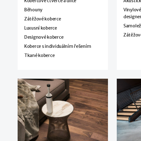
Kobercové čtverce a dílce
Akustick
Běhouny
Vinylové
design
Zátěžové koberce
Samoleží
Luxusní koberce
Zátěžov
Designové koberce
Koberce s individuálním řešením
Tkané koberce