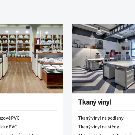
Tkaný vinyl
luzové PVC
Tkaný vinyl na podlahy
ické PVC
Tkaný vinyl na stěny