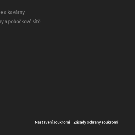
e a kavárny
 a pobočkové sítě
Nastavení soukromí
Zásady ochrany soukromí