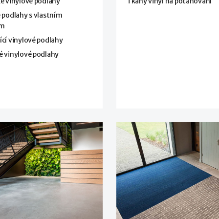
é vinylové podlahy
Tkaný vinyl na potahování
 podlahy s vlastním
em
cí vinylové podlahy
é vinylové podlahy