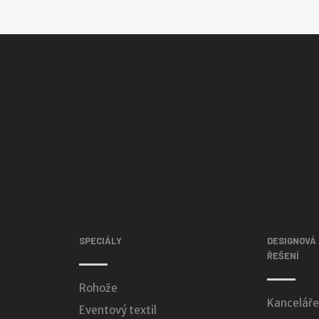
SPECIÁLY
DESIGNOVÁ
ŘEŠENÍ
Rohože
Kanceláře
Eventový textil