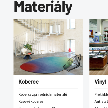
Materiály
Koberce
Vinyl
Koberce z přírodních materiálů
Protisk
Kusové koberce
Antistat