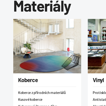
Materiály
Koberce
Vinyl
Koberce z přírodních materiálů
Protisk
Kusové koberce
Antistat