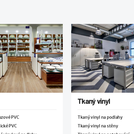
Tkaný vinyl
luzové PVC
Tkaný vinyl na podlahy
ické PVC
Tkaný vinyl na stěny