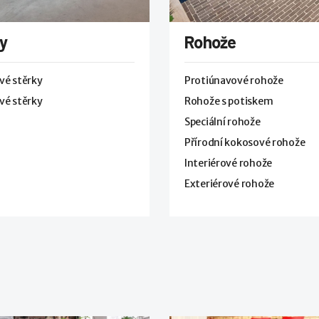
y
Rohože
vé stěrky
Protiúnavové rohože
vé stěrky
Rohože s potiskem
Speciální rohože
Přírodní kokosové rohože
Interiérové rohože
Exteriérové rohože