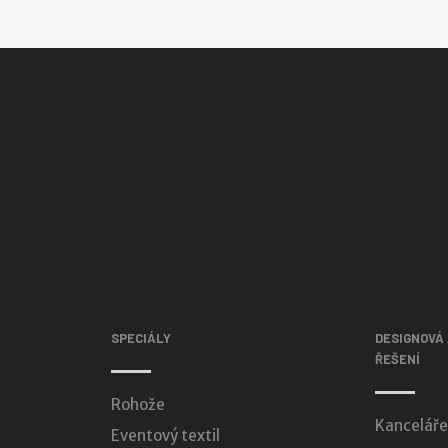
SPECIÁLY
DESIGNOVÁ
ŘEŠENÍ
Rohože
Kanceláře
Eventový textil