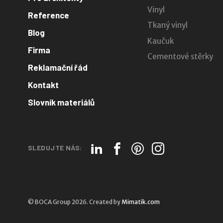
Vinyl
Reference
Tkaný vinyl
Blog
Kaučuk
Firma
Cementové stěrky
Reklamační řád
Kontakt
Slovník materiálů
SLEDUJTE NÁS:
© BOCA Group 2026. Created by
Mimatik.com