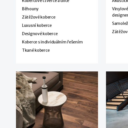
Kobercové čtverce a dílce
Akustick
Běhouny
Vinylové
design
Zátěžové koberce
Samoleží
Luxusní koberce
Zátěžov
Designové koberce
Koberce s individuálním řešením
Tkané koberce