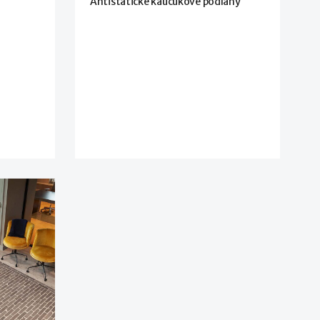
Antistatické kaučukové podlahy