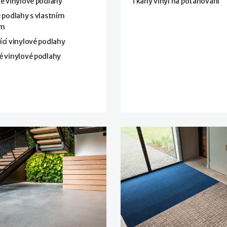
é vinylové podlahy
Tkaný vinyl na potahování
 podlahy s vlastním
em
cí vinylové podlahy
é vinylové podlahy