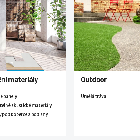
ní materiály
Outdoor
é panely
Umělá tráva
elné akustické materiály
 pod koberce a podlahy