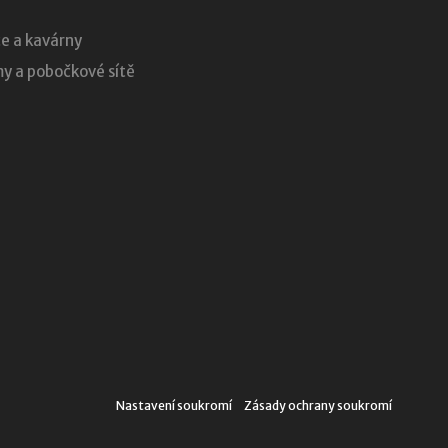
e a kavárny
 a pobočkové sítě
Nastavení soukromí
Zásady ochrany soukromí