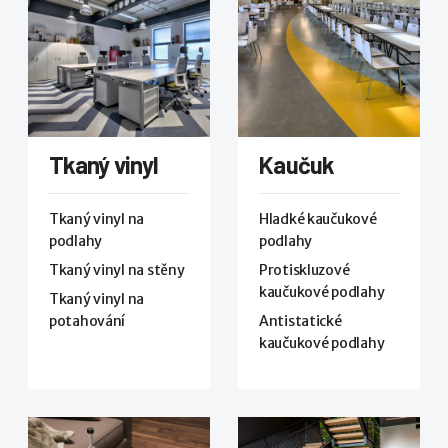
Tkaný vinyl
Kaučuk
Tkaný vinyl na
Hladké kaučukové
podlahy
podlahy
Tkaný vinyl na stěny
Protiskluzové
kaučukové podlahy
Tkaný vinyl na
potahování
Antistatické
kaučukové podlahy