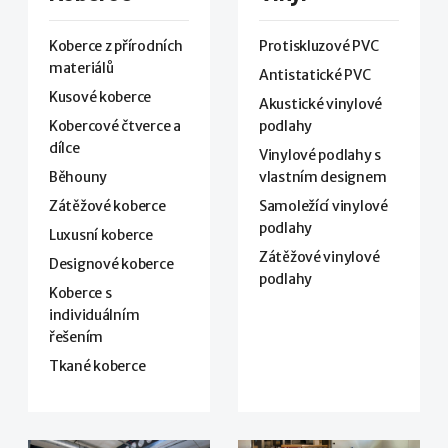
Koberce z přírodních
Protiskluzové PVC
materiálů
Antistatické PVC
Kusové koberce
Akustické vinylové
Kobercové čtverce a
podlahy
dílce
Vinylové podlahy s
Běhouny
vlastním designem
Zátěžové koberce
Samoležící vinylové
podlahy
Luxusní koberce
Zátěžové vinylové
Designové koberce
podlahy
Koberce s
individuálním
řešením
Tkané koberce