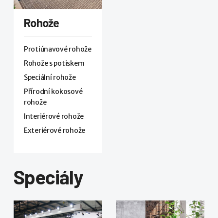
Rohože
Protiúnavové rohože
Rohože s potiskem
Speciální rohože
Přírodní kokosové
rohože
Interiérové rohože
Exteriérové rohože
Speciály