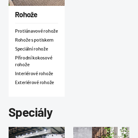
Rohože
Protiúnavové rohože
Rohože s potiskem
Speciální rohože
Přírodní kokosové
rohože
Interiérové rohože
Exteriérové rohože
Speciály