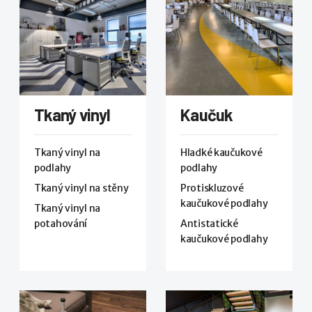
Tkaný vinyl
Kaučuk
Tkaný vinyl na
Hladké kaučukové
podlahy
podlahy
Tkaný vinyl na stěny
Protiskluzové
kaučukové podlahy
Tkaný vinyl na
potahování
Antistatické
kaučukové podlahy