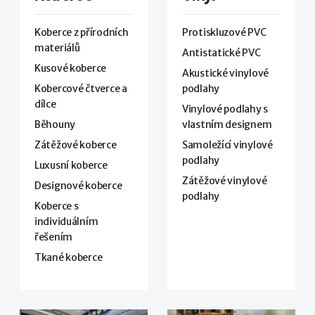
Koberce z přírodních
Protiskluzové PVC
materiálů
Antistatické PVC
Kusové koberce
Akustické vinylové
Kobercové čtverce a
podlahy
dílce
Vinylové podlahy s
Běhouny
vlastním designem
Zátěžové koberce
Samoležící vinylové
podlahy
Luxusní koberce
Zátěžové vinylové
Designové koberce
podlahy
Koberce s
individuálním
řešením
Tkané koberce