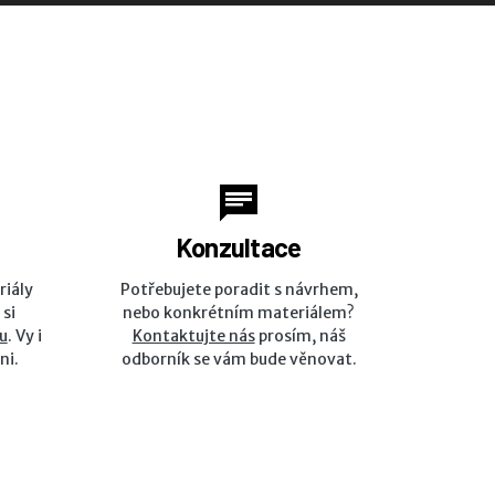
Konzultace
riály
Potřebujete poradit s návrhem,
 si
nebo konkrétním materiálem?
u
. Vy i
Kontaktujte nás
prosím, náš
ni.
odborník se vám bude věnovat.