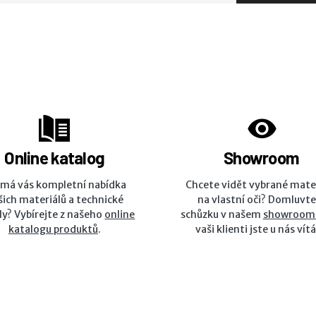
Online katalog
Showroom
ímá vás kompletní nabídka
Chcete vidět vybrané mate
šich materiálů a technické
na vlastní oči? Domluvte
ly? Vybírejte z našeho
online
schůzku v našem
showroom
katalogu produktů
.
vaši klienti jste u nás vítá