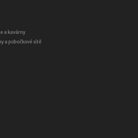
e a kavárny
 a pobočkové sítě