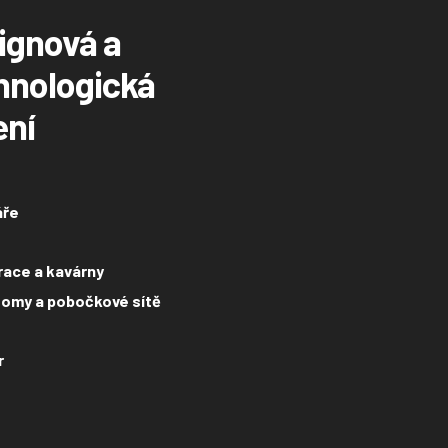
ignová a
hnologická
ení
áře
ace a kavárny
omy a pobočkové sítě
r