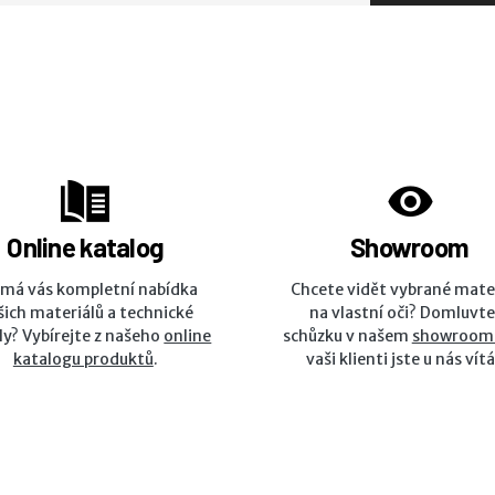
Online katalog
Showroom
ímá vás kompletní nabídka
Chcete vidět vybrané mate
šich materiálů a technické
na vlastní oči? Domluvte
ly? Vybírejte z našeho
online
schůzku v našem
showroom
katalogu produktů
.
vaši klienti jste u nás vítá