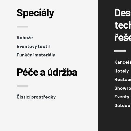
Speciály
Des
tec
řeš
Rohože
Eventový textil
Funkční materiály
Kancel
Péče a údržba
Hotely
Restaur
Showro
Eventy
Čisticí prostředky
Outdoo