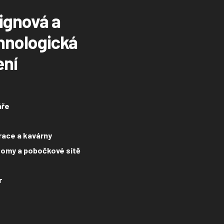
ignová a
hnologická
ení
áře
ace a kavárny
omy a pobočkové sítě
r