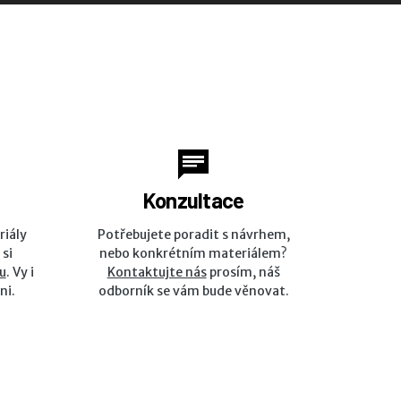
Konzultace
riály
Potřebujete poradit s návrhem,
 si
nebo konkrétním materiálem?
u
. Vy i
Kontaktujte nás
prosím, náš
ni.
odborník se vám bude věnovat.