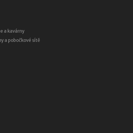
e a kavárny
 a pobočkové sítě