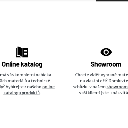
Online katalog
Showroom
ímá vás kompletní nabídka
Chcete vidět vybrané mate
šich materiálů a technické
na vlastní oči? Domluvte
ly? Vybírejte z našeho
online
schůzku v našem
showroom
katalogu produktů
.
vaši klienti jste u nás vítá