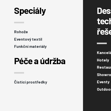
Speciály
Des
tec
řeš
Rohože
Eventový textil
Funkční materiály
Kancel
Péče a údržba
Hotely
Restaur
Showro
Eventy
Čisticí prostředky
Outdoo