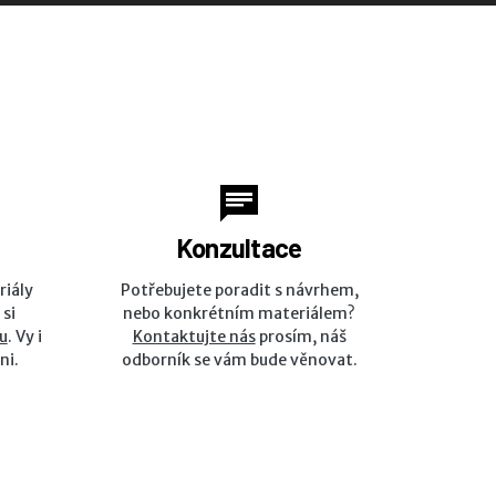
Konzultace
riály
Potřebujete poradit s návrhem,
 si
nebo konkrétním materiálem?
u
. Vy i
Kontaktujte nás
prosím, náš
ni.
odborník se vám bude věnovat.