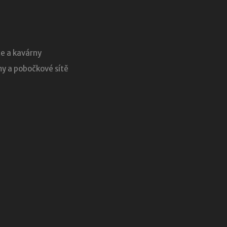
e a kavárny
 a pobočkové sítě