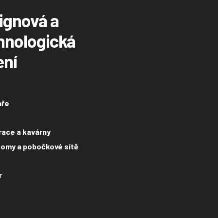
ignová a
hnologická
ení
áře
ace a kavárny
omy a pobočkové sítě
r