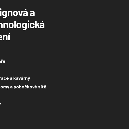
ignová a
hnologická
ení
áře
ace a kavárny
omy a pobočkové sítě
r