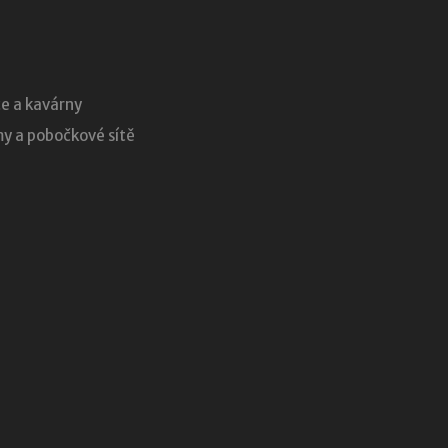
e a kavárny
 a pobočkové sítě