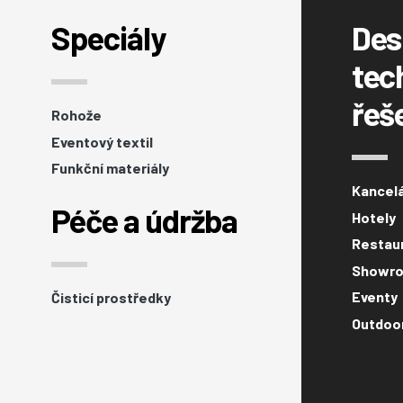
Speciály
Des
tec
řeš
Rohože
Eventový textil
Funkční materiály
Kancel
Péče a údržba
Hotely
Restaur
Showro
Eventy
Čisticí prostředky
Outdoo