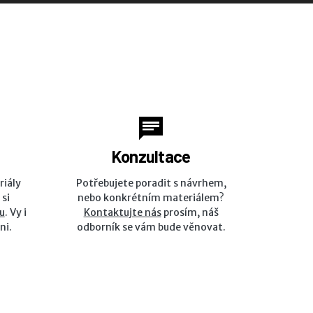
Konzultace
riály
Potřebujete poradit s návrhem,
 si
nebo konkrétním materiálem?
u
. Vy i
Kontaktujte nás
prosím, náš
ni.
odborník se vám bude věnovat.