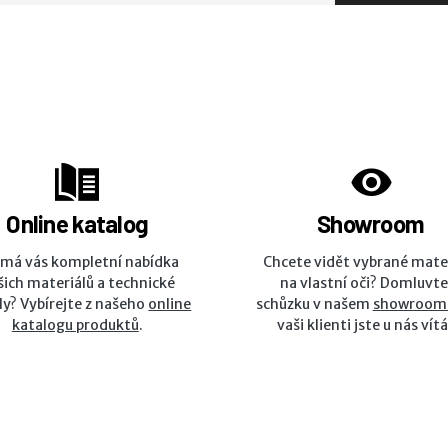
Online katalog
Showroom
ímá vás kompletní nabídka
Chcete vidět vybrané mate
šich materiálů a technické
na vlastní oči? Domluvte
ly? Vybírejte z našeho
online
schůzku v našem
showroom
katalogu produktů
.
vaši klienti jste u nás vítá