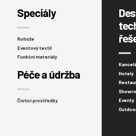
Speciály
Des
tec
řeš
Rohože
Eventový textil
Funkční materiály
Kancel
Péče a údržba
Hotely
Restaur
Showro
Eventy
Čisticí prostředky
Outdoo