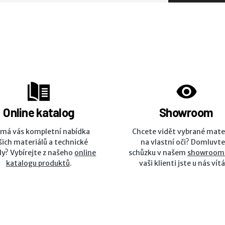
Online katalog
Showroom
ímá vás kompletní nabídka
Chcete vidět vybrané mate
šich materiálů a technické
na vlastní oči? Domluvte
ly? Vybírejte z našeho
online
schůzku v našem
showroom
katalogu produktů
.
vaši klienti jste u nás vítá