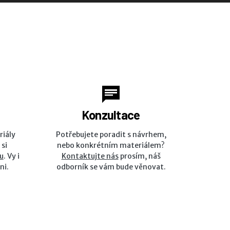
Konzultace
riály
Potřebujete poradit s návrhem,
 si
nebo konkrétním materiálem?
u
. Vy i
Kontaktujte nás
prosím, náš
ni.
odborník se vám bude věnovat.