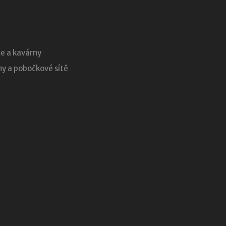
e a kavárny
 a pobočkové sítě