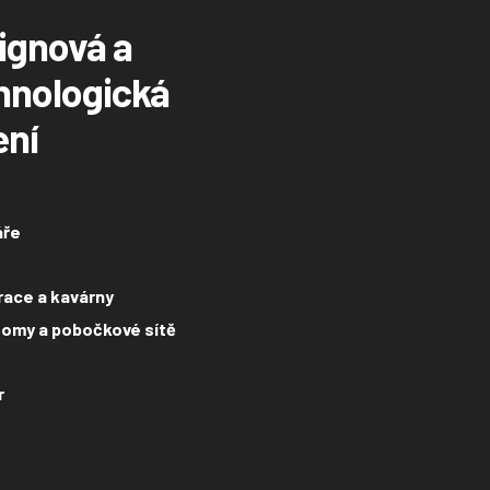
ignová a
hnologická
ení
áře
ace a kavárny
omy a pobočkové sítě
r